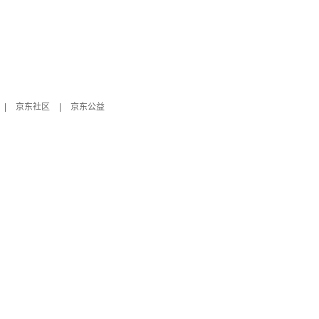
|
京东社区
|
京东公益