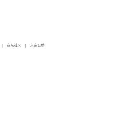
|
京东社区
|
京东公益