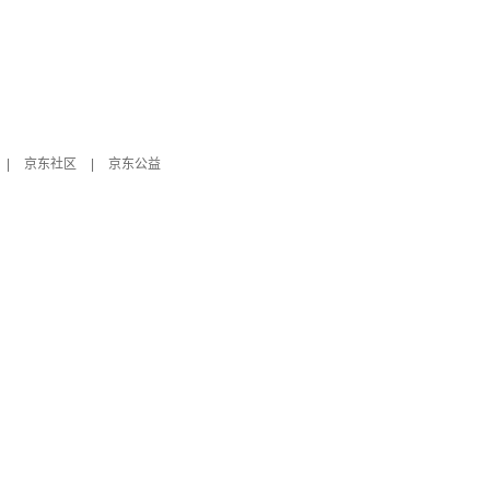
|
京东社区
|
京东公益