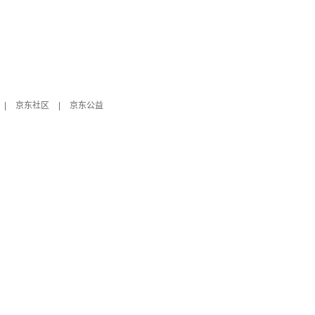
|
京东社区
|
京东公益