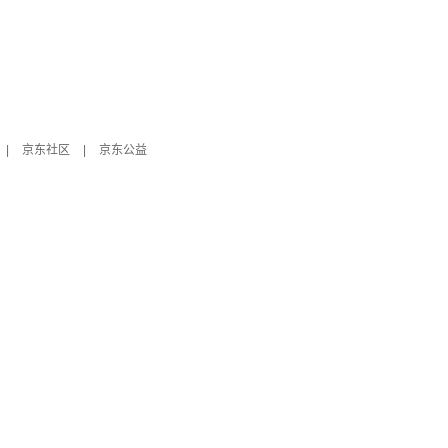
|
京东社区
|
京东公益