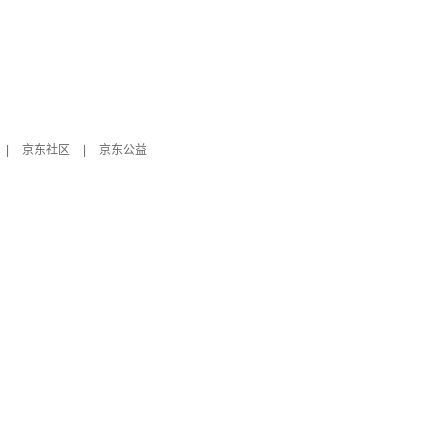
|
京东社区
|
京东公益