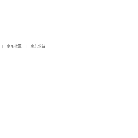
|
京东社区
|
京东公益