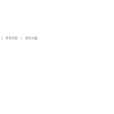
|
京东社区
|
京东公益