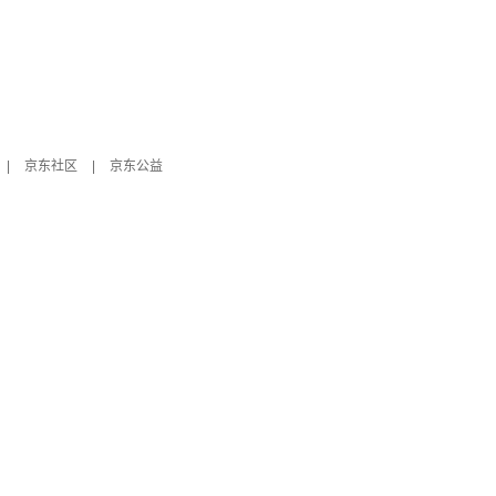
|
京东社区
|
京东公益