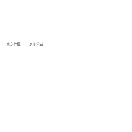
|
京东社区
|
京东公益