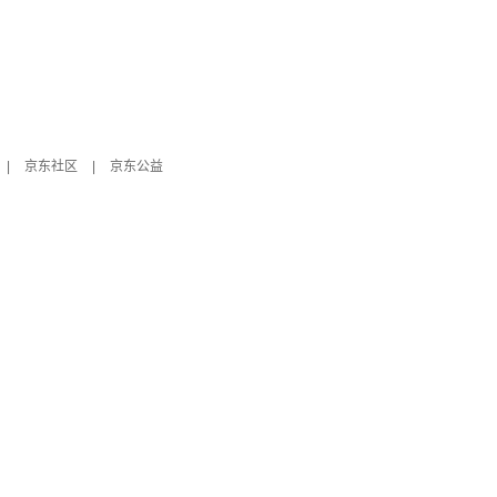
|
京东社区
|
京东公益