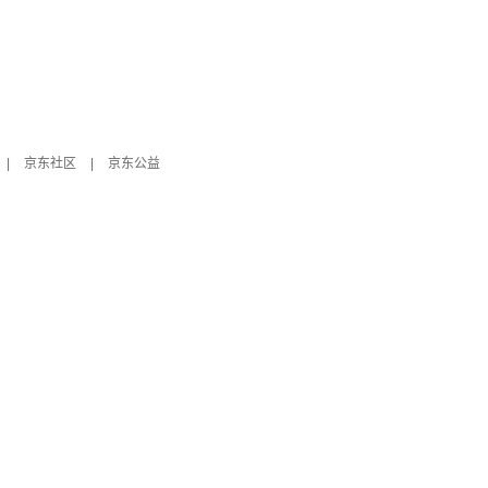
|
京东社区
|
京东公益