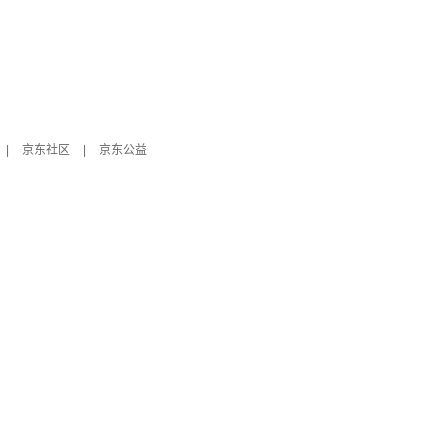
|
京东社区
|
京东公益