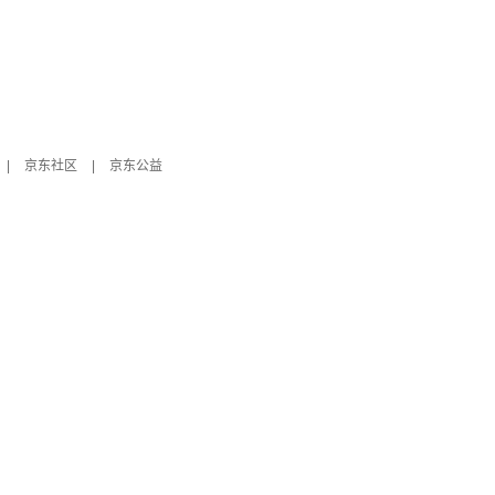
|
京东社区
|
京东公益