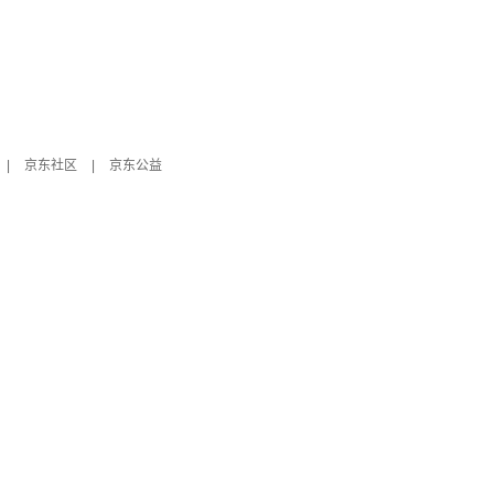
|
京东社区
|
京东公益