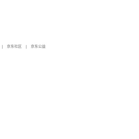
|
京东社区
|
京东公益