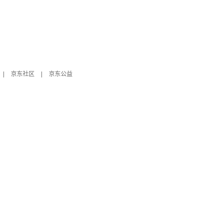
|
京东社区
|
京东公益