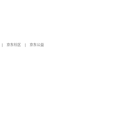
|
京东社区
|
京东公益