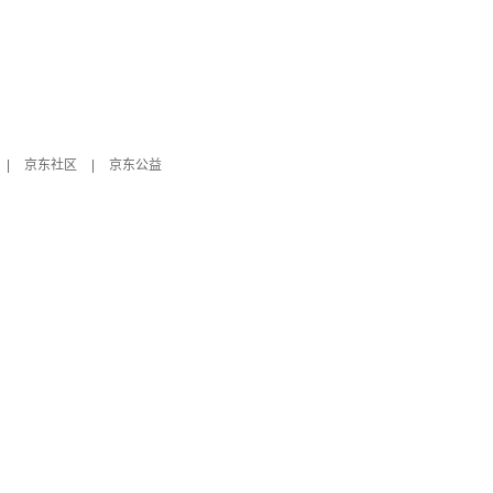
|
京东社区
|
京东公益