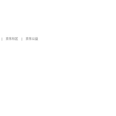
|
京东社区
|
京东公益