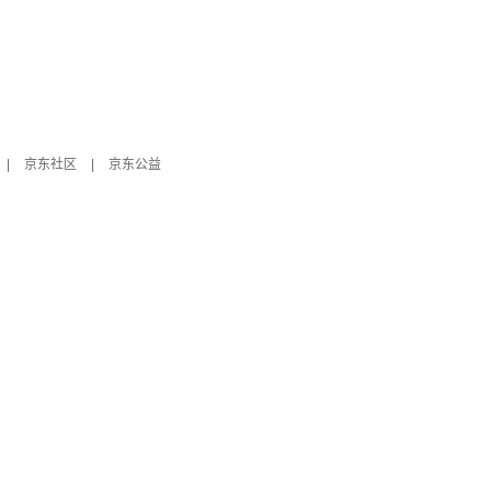
|
京东社区
|
京东公益