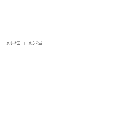
|
京东社区
|
京东公益