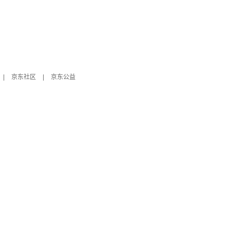
|
京东社区
|
京东公益