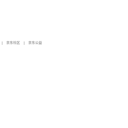
|
京东社区
|
京东公益