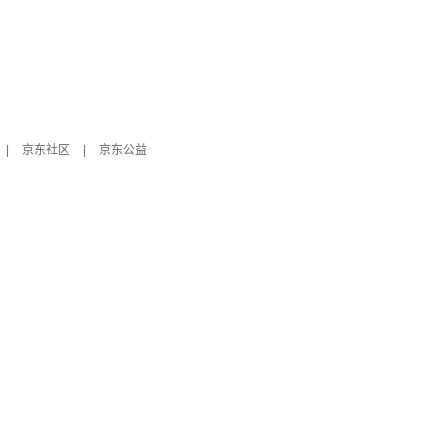
|
京东社区
|
京东公益