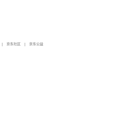
|
京东社区
|
京东公益