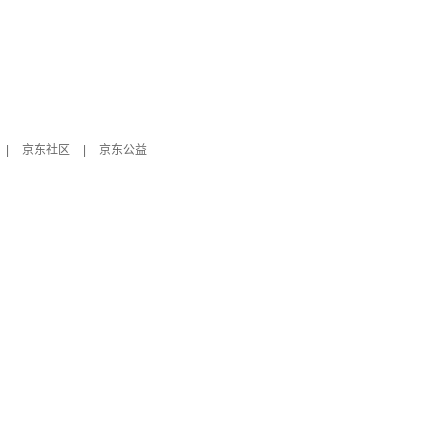
|
京东社区
|
京东公益