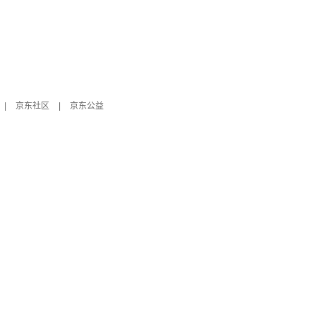
|
京东社区
|
京东公益