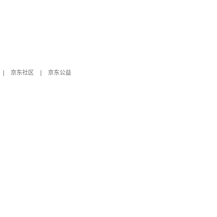
|
京东社区
|
京东公益