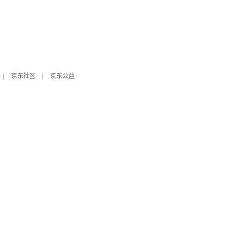
|
京东社区
|
京东公益