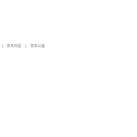
|
京东社区
|
京东公益