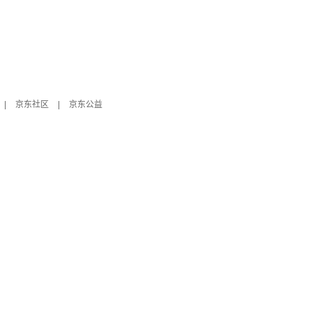
|
京东社区
|
京东公益