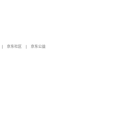
|
京东社区
|
京东公益