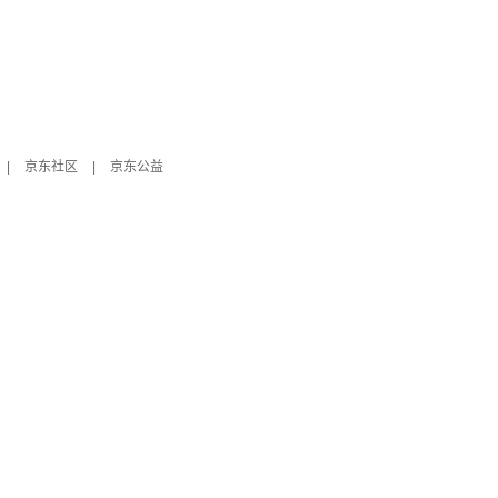
|
京东社区
|
京东公益