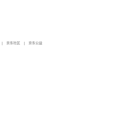
|
京东社区
|
京东公益