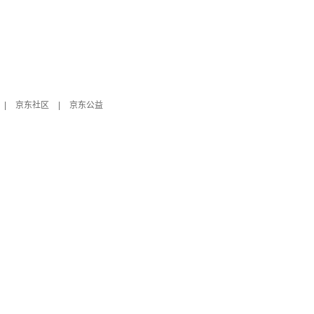
|
京东社区
|
京东公益