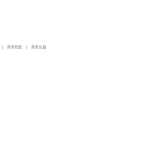
|
京东社区
|
京东公益