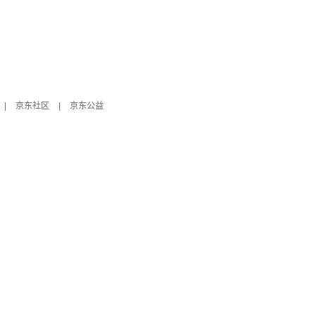
|
京东社区
|
京东公益