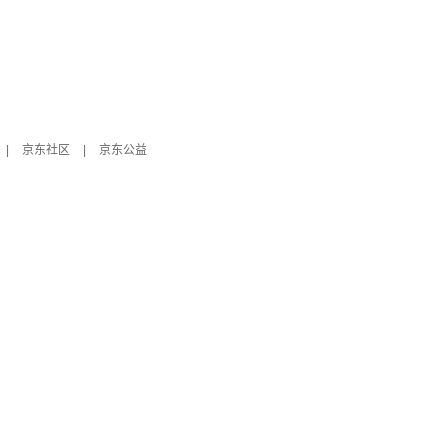
|
京东社区
|
京东公益