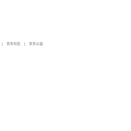
|
京东社区
|
京东公益