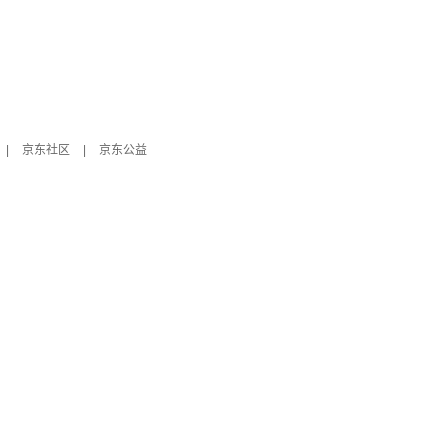
|
京东社区
|
京东公益