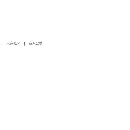
|
京东社区
|
京东公益