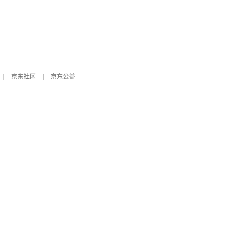
|
京东社区
|
京东公益