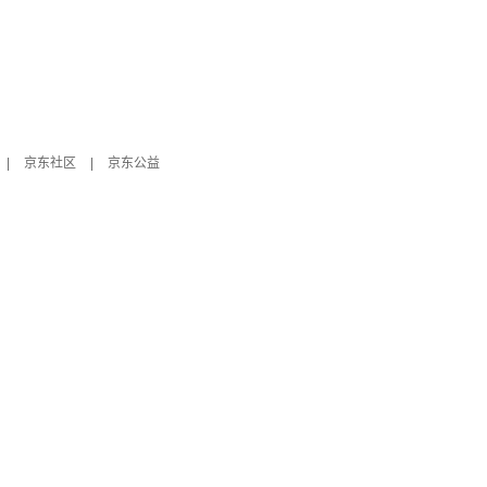
|
京东社区
|
京东公益