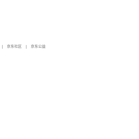
|
京东社区
|
京东公益