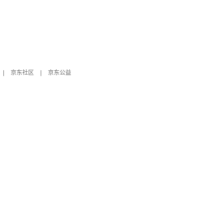
|
京东社区
|
京东公益