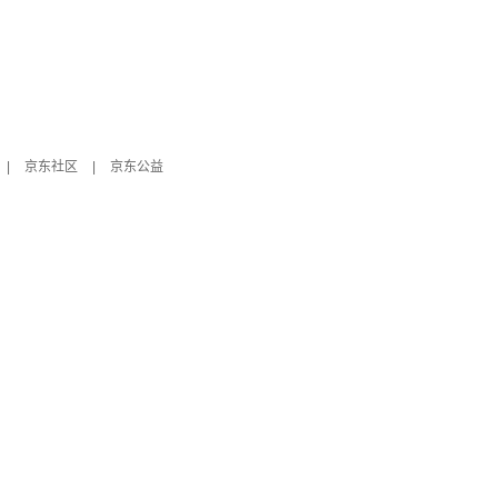
|
京东社区
|
京东公益