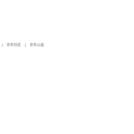
|
京东社区
|
京东公益