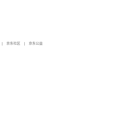
|
京东社区
|
京东公益