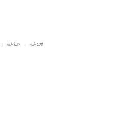
|
京东社区
|
京东公益